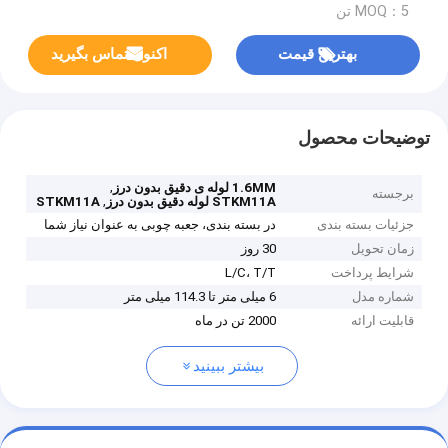
MOQ：5 تن
بهترین قیمت
اکنون تماس بگیرید
توضیحات محصول
,
1.6MM لوله ی دقیق بدون درز
برجسته
,
STKM11A لوله دقیق بدون درز
STKM11A
جزئیات بسته بندی
در بسته بندی، جعبه چوبی به عنوان نیاز شما
زمان تحویل
30 روز
شرایط پرداخت
L/C، T/T
شماره مدل
6 میلی متر تا 114.3 میلی متر
قابلیت ارائه
2000 تن در ماه
بیشتر ببینید