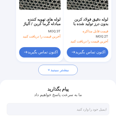
تور کارخانه
کنترل کیفیت
لوله دقیق فولاد کربن
لوله های تهویه کننده
بدون درز تولید شده با
مبادله گرما کربن / آلیاژ
با ما تماس بگیرید
کنترل دقیق برای حفظ
فولاد بدون دنده
قیمت:
قابل مذاکره
3T
MOQ:
تحمل سازگاری OD و ID
2T
MOQ:
آخرین قیمت را دریافت کنید
برای عملکرد
درخواست نقل قول
آخرین قیمت را دریافت کنید
اکنون تماس بگیرید
اکنون تماس بگیرید
لوله دقیق بدون درز
بیشتر ببینید
لوله اتومبیل بدون درز
لوله های مکانیکی بدون درز / میله های توخالی
پیام بگذارید
ما به سرعت پاسخ خواهیم داد
لوله روغن هیدرولیک بدون درز
برش و پردازش لوله های بی درهم